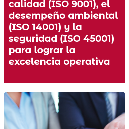
calidad (ISO 9001), el
desempeño ambiental
(ISO 14001) y la
seguridad (ISO 45001)
para lograr la
excelencia operativa